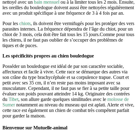
nettoyé avec un
bain mensuel
ou à la limiter tous les 2 mois. Ensuite,
les oreilles du bouledogue doivent aussi être nettoyées régulièrement
avec un produit spécifique à une fréquence de 3 à 4 fois par an.
Pour les
chiots
, ils doivent être vermifugés pour les protéger des vers
parasites internes. La fréquence dépendra de l’âge du chiot, pour un
chiot de 3 mois, cela doit être fait tous les 15 jours.Comme pour tous
les chiens, il ne faut pas oublier de s’occuper des problèmes de
tiques et de puces.
Les spécificités propres au chien bouledogue
Posséder un bouledogue est idéal de par son caractère sociable,
affectueux et facile à vivre. Cette race se démarque des autres via
son crâne du type brachycéphale et sa corpulence trapue. Court et
petit avec ses 35 cm, il n’en reste pas moins imposant avec sa
musculature. Cependant, il ne faut pas se fier à sa petite taille pour
évaluer son poids pouvant atteindre 14 kg. Originaire des contrées
du
Tibet
, son allure garde quelques similitudes avec le
molosse de
Sumer
notamment au niveau du museau qui est aplati. Alerte et vive,
cette race est également un chien de combat très compétent parfait
pour garder la maison.
Bienvenue sur Mutuelle-animal