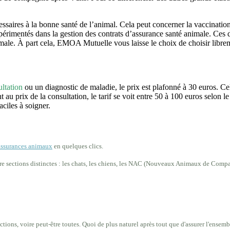
saires à la bonne santé de l’animal. Cela peut concerner la vaccination, l
expérimentés dans la gestion des contrats d’assurance santé animale. Ces
ale. À part cela, EMOA Mutuelle vous laisse le choix de choisir libreme
ltation
ou un diagnostic de maladie, le prix est plafonné à 30 euros. C
 au prix de la consultation, le tarif se voit entre 50 à 100 euros selon l
aciles à soigner.
assurances animaux
en quelques clics.
tre sections distinctes : les chats, les chiens, les NAC (Nouveaux Animaux de Compa
ions, voire peut-être toutes. Quoi de plus naturel après tout que d'assurer l'ensem