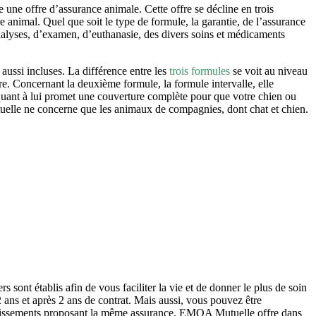
ne offre d’assurance animale. Cette offre se décline en trois
tre animal. Quel que soit le type de formule, la garantie, de l’assurance
d’analyses, d’examen, d’euthanasie, des divers soins et médicaments
 aussi incluses. La différence entre les
trois formules
se voit au niveau
ure. Concernant la deuxième formule, la formule intervalle, elle
 quant à lui promet une couverture complète pour que votre chien ou
tuelle ne concerne que les animaux de compagnies, dont chat et chien.
rs sont établis afin de vous faciliter la vie et de donner le plus de soin
2 ans et après 2 ans de contrat. Mais aussi, vous pouvez être
tablissements proposant la même assurance, EMOA Mutuelle offre dans